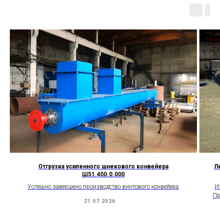
Отгрузка усиленного шнекового конвейера
Л
Ш51.400.0.000
Успешно завершено производство винтового конвейера
И
Пр
21.07.2026