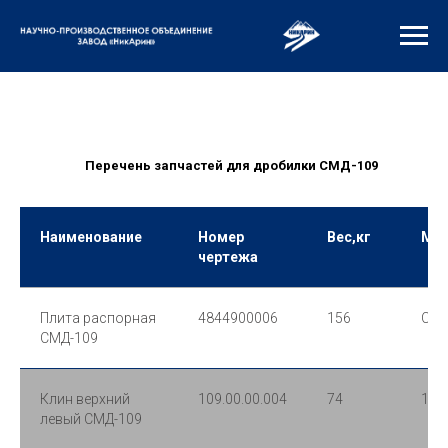
Перечень запчастей для дробилки СМД-109
Наименование
Номер
Вес,кг
Мат
чертежа
Плита распорная
4844900006
156
Сч-
СМД-109
Клин верхний
109.00.00.004
74
110
левый СМД-109