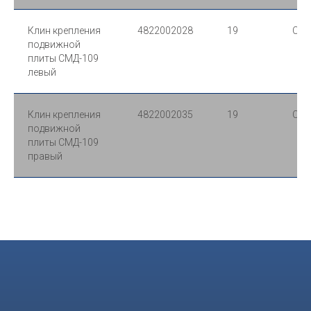
Клин крепления
4822002028
19
Ст. 
подвижной
плиты СМД-109
левый
Клин крепления
4822002035
19
Ст. 
подвижной
плиты СМД-109
правый