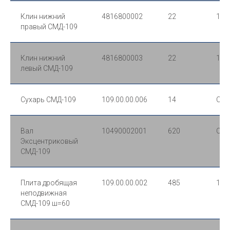
Клин нижний
4816800002
22
110
правый СМД-109
Клин нижний
4816800003
22
110
левый СМД-109
Сухарь СМД-109
109.00.00.006
14
Ст.
Вал
10490002001
620
Ст.
Эксцентриковый
СМД-109
Плита дробящая
109.00.00.002
485
110
неподвижная
СМД-109 ш=60