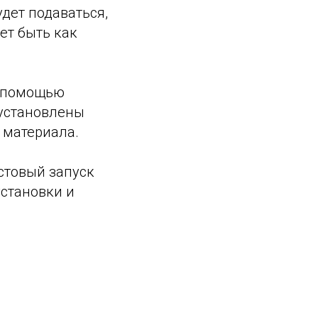
удет подаваться,
ет быть как
с помощью
 установлены
 материала.
естовый запуск
установки и