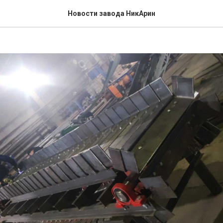
ь пластинчатый
Новости завода НикАрин