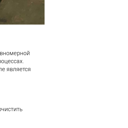
равномерной
оцессах.
ле является
очистить