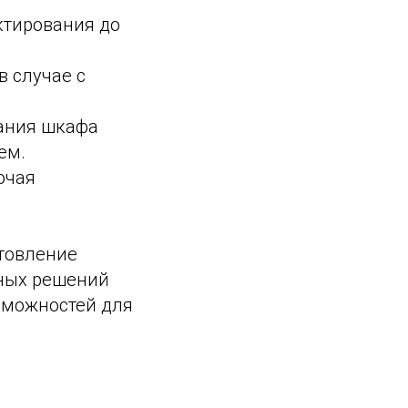
ктирования до
в случае с
вания шкафа
ем.
ючая
отовление
сных решений
зможностей для