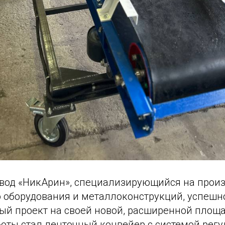
вод «НикАрин», специализирующийся на произ
оборудования и металлоконструкций, успешн
ый проект на своей новой, расширенной площа
боты стал ленточный конвейер с системой регу