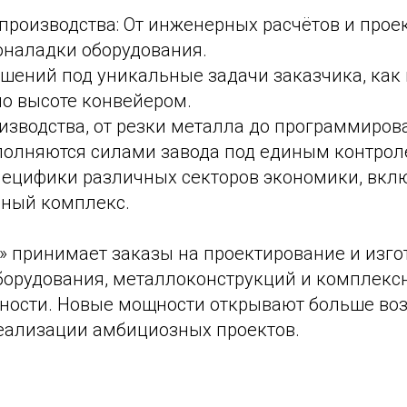
производства: От инженерных расчётов и прое
оналадки оборудования.
ешений под уникальные задачи заказчика, как 
о высоте конвейером.
оизводства, от резки металла до программиро
полняются силами завода под единым контрол
пецифики различных секторов экономики, вкл
ный комплекс.
» принимает заказы на проектирование и изг
борудования, металлоконструкций и комплек
ости. Новые мощности открывают больше во
реализации амбициозных проектов.