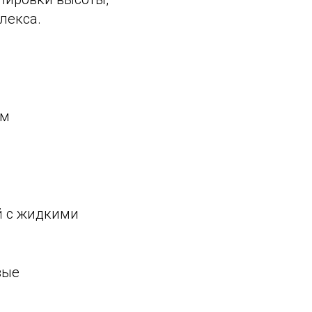
лекса.
мм
й с жидкими
вые