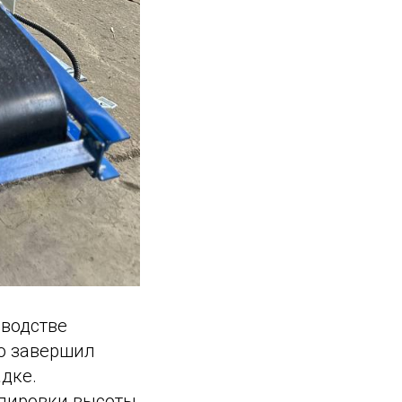
водстве
о завершил
дке.
лировки высоты,