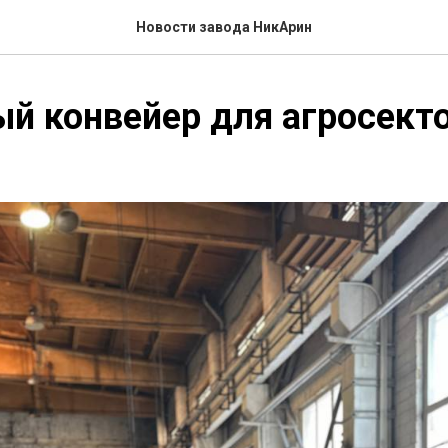
Новости завода НикАрин
й конвейер для агросект